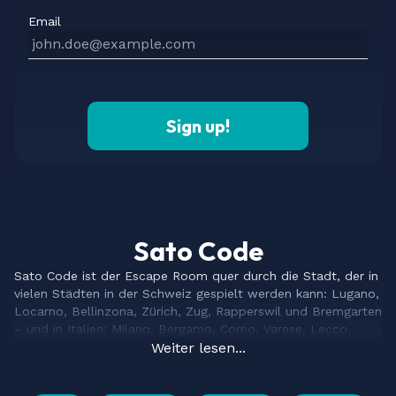
Email
Sign up!
Sato Code
Sato Code ist der Escape Room quer durch die Stadt, der in
vielen Städten in der Schweiz gespielt werden kann: Lugano,
Locarno, Bellinzona, Zürich, Zug, Rapperswil und Bremgarten
– und in Italien: Milano, Bergamo, Como, Varese, Lecco,
Brescia, Padova, Iseo, Pavia und weitere kommen bald.
Weiter lesen...
Unser Escape Game ist die Evolution des klassischen Escape
Rooms. Es basiert auf charakteristischen Elementen von